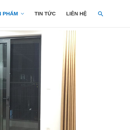
SEARCH
N PHẨM
TIN TỨC
LIÊN HỆ