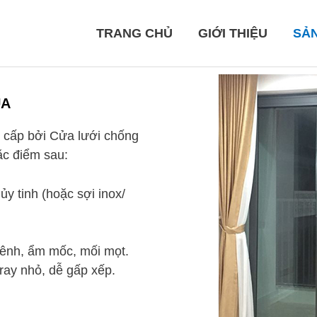
TRANG CHỦ
GIỚI THIỆU
SẢ
ÙA
 cấp bởi Cửa lưới chống
ặc điểm sau:
y tinh (hoặc sợi inox/
ênh, ẩm mốc, mối mọt.
 ray nhỏ, dễ gấp xếp.