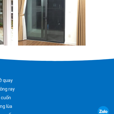
ở quay
ông ray
 cuốn
ng lùa