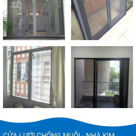
CỬA LƯỚI CHỐNG MUỖI - NHÀ KIM