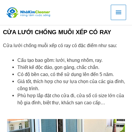
Skip
Main
to
content
Men
CỬA LƯỚI CHỐNG MUỖI XẾP CÓ RAY
Cửa lưới chống muỗi xếp có ray có đặc điểm như sau:
Cấu tạo bao gồm: lưới, khung nhôm, ray.
Thiết kế độc đáo, gọn gàng, chắc chắn.
Có độ bền cao, có thể sử dụng lên đến 5 năm.
Giá tốt, thích hợp cho sự lựa chọn của các gia đình,
công trình.
Phù hợp lắp đặt cho cửa đi, cửa sổ có size lớn của
hộ gia đình, biệt thự, khách sạn cao cấp…