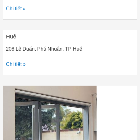
Chi tiết »
Huế
Huế
208 Lê Duẩn, Phú Nhuận, TP Huế
Chi tiết »
Báo
giá
cửa
lưới
chống
muỗi
tại