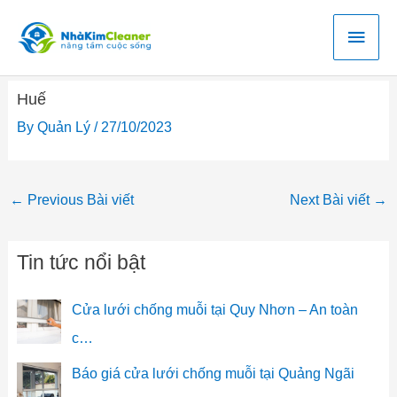
Skip
Main
to
content
Men
Post
Huế
navigation
By
Quản Lý
/
27/10/2023
←
Previous Bài viết
Next Bài viết
→
Tin tức nổi bật
Cửa lưới chống muỗi tại Quy Nhơn – An toàn
c…
Báo giá cửa lưới chống muỗi tại Quảng Ngãi